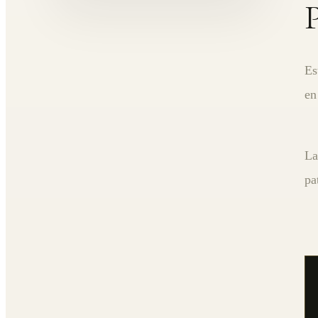
P
Es
en
La
pa