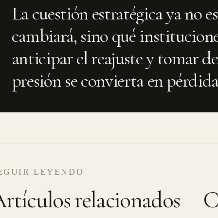
La cuestión estratégica ya no es
cambiará, sino qué institucione
anticipar el reajuste y tomar de
presión se convierta en pérdid
EGUIR LEYENDO
rtículos relacionados
C