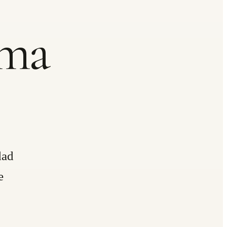
ema
dad
e