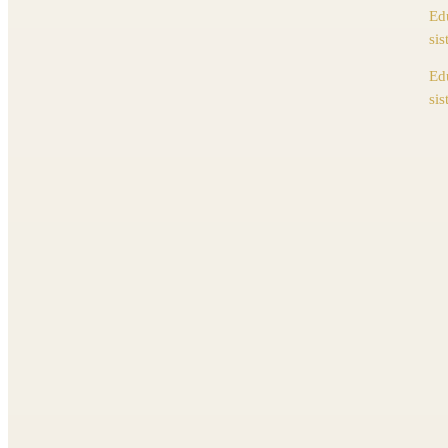
Ed
si
Edu
si