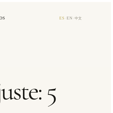
DS
ES
EN
中文
/
/
uste: 5